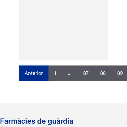
Anterior
1
…
87
88
89
Farmàcies de guàrdia