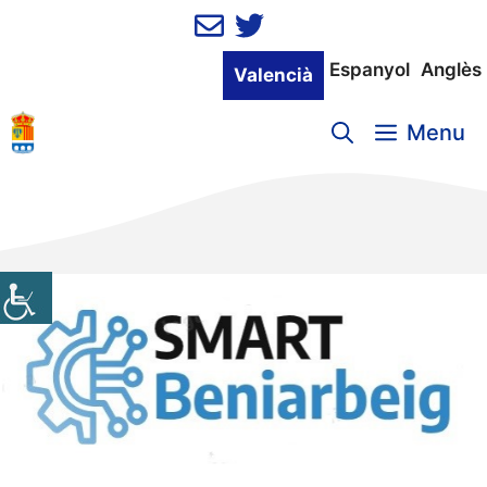
Vés
al
contingut
Espanyol
Anglès
Valencià
Menu