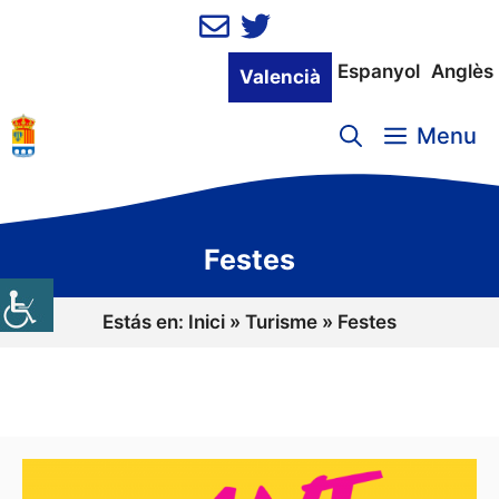
Vés
al
contingut
Espanyol
Anglès
Valencià
Menu
Festes
Estás en:
Inici
»
Turisme
»
Festes