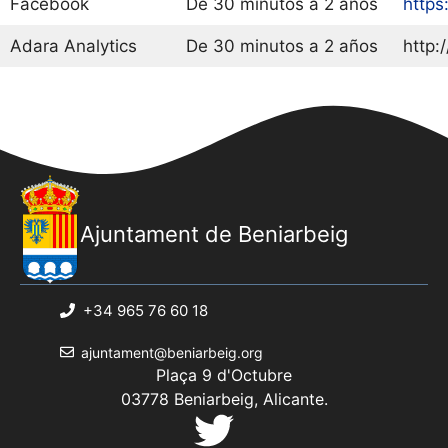
Facebook
De 30 minutos a 2 años
https
Adara Analytics
De 30 minutos a 2 años
http:
Ajuntament de Beniarbeig
+34 965 76 60 18
ajuntament@beniarbeig.org
Plaça 9 d'Octubre
03778 Beniarbeig, Alicante.