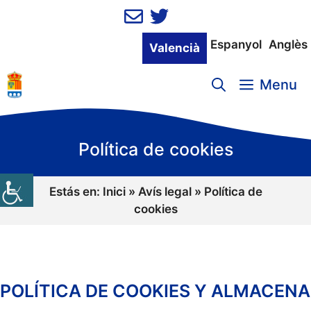
Vés
al
contingut
Espanyol
Anglès
Valencià
Menu
Política de cookies
Estás en:
Inici
»
Avís legal
»
Política de
cookies
POLÍTICA DE COOKIES Y ALMACEN