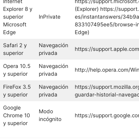
Internet
https://support.microsoft
Explorer 8 y
(Explorer) https://suppor
superior
InPrivate
es/instantanswers/34b9
Microsoft
833107495ee5/browse-inp
Edge
Edge)
Safari 2 y
Navegación
https://support.apple.c
superior
privada
Opera 10.5
Navegación
http://help.opera.com/Wi
y superior
privada
FireFox 3.5
Navegación
https://support.mozilla.o
y superior
privada
guardar-historial-navega
Google
Modo
Chrome 10
https://support.google.
incógnito
y superior