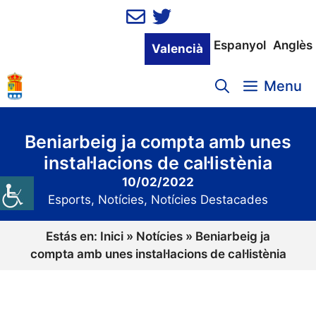
Vés
al
contingut
Espanyol
Anglès
Valencià
Menu
Beniarbeig ja compta amb unes
instal·lacions de cal·listènia
10/02/2022
Esports
,
Notícies
,
Notícies Destacades
Estás en:
Inici
»
Notícies
»
Beniarbeig ja
compta amb unes instal·lacions de cal·listènia