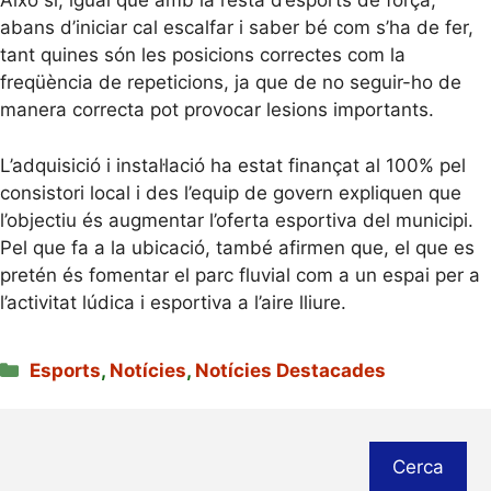
Això sí, igual que amb la resta d’esports de força,
abans d’iniciar cal escalfar i saber bé com s’ha de fer,
tant quines són les posicions correctes com la
freqüència de repeticions, ja que de no seguir-ho de
manera correcta pot provocar lesions importants.
L’adquisició i instal·lació ha estat finançat al 100% pel
consistori local i des l’equip de govern expliquen que
l’objectiu és augmentar l’oferta esportiva del municipi.
Pel que fa a la ubicació, també afirmen que, el que es
pretén és fomentar el parc fluvial com a un espai per a
l’activitat lúdica i esportiva a l’aire lliure.
Categories
Esports
,
Notícies
,
Notícies Destacades
Cerca