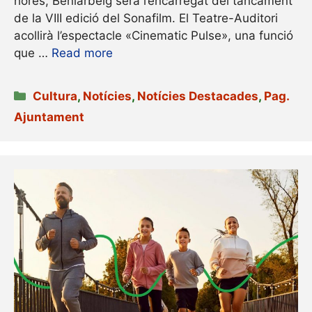
hores, Beniarbeig serà l’encarregat del tancament
de la VIII edició del Sonafilm. El Teatre-Auditori
acollirà l’espectacle «Cinematic Pulse», una funció
que …
Read more
Categories
Cultura
,
Notícies
,
Notícies Destacades
,
Pag.
Ajuntament