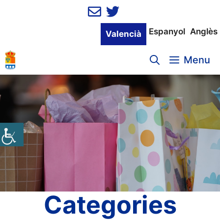
Vés
al
contingut
Espanyol
Anglès
Valencià
Menu
Categories