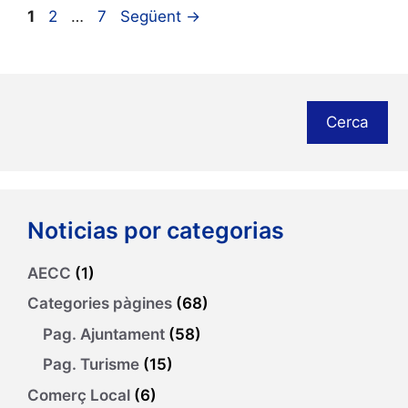
Pàgina
Pàgina
Pàgina
1
2
…
7
Següent
→
Cerca
Noticias por categorias
AECC
(1)
Categories pàgines
(68)
Pag. Ajuntament
(58)
Pag. Turisme
(15)
Comerç Local
(6)