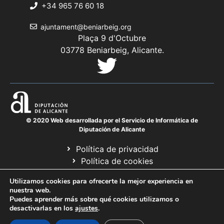
+34 965 76 60 18
ajuntament@beniarbeig.org
Plaça 9 d'Octubre
03778 Beniarbeig, Alicante.
© 2020 Web desarrollada por el Servicio de Informática de
Diputación de Alicante
Política de privacidad
Política de cookies
Avís legal
Utilizamos cookies para ofrecerte la mejor experiencia en
Mapa web
nuestra web.
Puedes aprender más sobre qué cookies utilizamos o
desactivarlas en los
ajustes
.