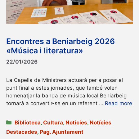
Encontres a Beniarbeig 2026
«Música i literatura»
22/01/2026
La Capella de Ministrers actuarà per a posar el
punt final a estes jornades, que també volen
homenatjar la banda de música local Beniarbeig
tornarà a convertir-se en un referent …
Read more
Categories
Biblioteca
,
Cultura
,
Notícies
,
Notícies
Destacades
,
Pag. Ajuntament