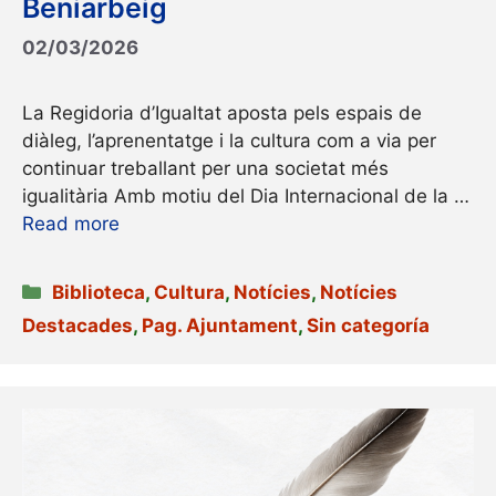
Beniarbeig
02/03/2026
La Regidoria d’Igualtat aposta pels espais de
diàleg, l’aprenentatge i la cultura com a via per
continuar treballant per una societat més
igualitària Amb motiu del Dia Internacional de la …
Read more
Categories
Biblioteca
,
Cultura
,
Notícies
,
Notícies
Destacades
,
Pag. Ajuntament
,
Sin categoría