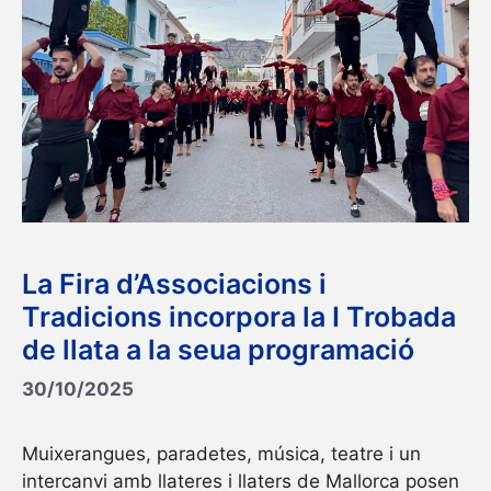
La Fira d’Associacions i
Tradicions incorpora la I Trobada
de llata a la seua programació
30/10/2025
Muixerangues, paradetes, música, teatre i un
intercanvi amb llateres i llaters de Mallorca posen