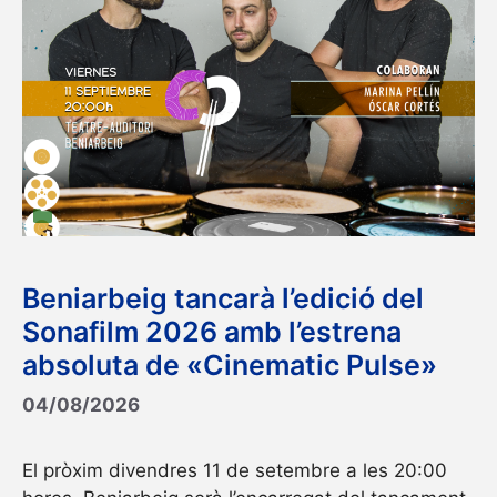
Beniarbeig és un municipi de l’antic marquesat
de Dénia i de l’actual comarca de la Marina Alta.
Ocupa un territori quasi pla de 7,40 quilòmetres
quadrats, ple de materials al·luvials …
Read
more
Categories
Categories pàgines
,
Pag. Turisme
Beniarbeig tancarà l’edició del
Sonafilm 2026 amb l’estrena
absoluta de «Cinematic Pulse»
04/08/2026
El pròxim divendres 11 de setembre a les 20:00