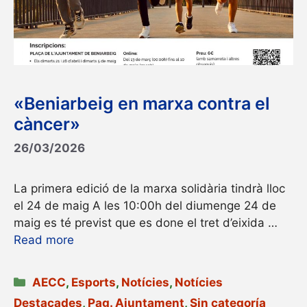
«Beniarbeig en marxa contra el
càncer»
26/03/2026
La primera edició de la marxa solidària tindrà lloc
el 24 de maig A les 10:00h del diumenge 24 de
maig es té previst que es done el tret d’eixida …
Read more
Categories
AECC
,
Esports
,
Notícies
,
Notícies
Destacades
,
Pag. Ajuntament
,
Sin categoría