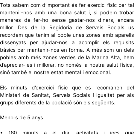
Tots sabem
com d’
important és fer exercici físic per
ta
mantenir-nos a
mb una
bona salut i, si podem trobar
maneres de fer-ho sense gastar-
nos
diners, encara
millor. Des de la Regidoria de Serveis Socials us
recordem que tenim al poble unes zones amb aparells
dissenyats per ajudar-nos a
a
complir els requisit
bàsics per mantenir-nos en forma. A més som un dels
pobles amb més zones verdes de la Marina Alta, hem
d’apreciar-les i millorar, no només la nostra salut física,
sinó també el nostre estat mental i emocional.
Els minuts d’exercici físic que es recomanen del
Ministeri de Sanitat, Serveis Socials i Igualtat per als
grups diferents de la població són els següents:
Menors de 5 anys:
• 180 minuts a el dia, activitats i jocs que