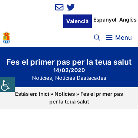
Vés
al
contingut
Espanyol
Anglès
Valencià
Menu
Fes el primer pas per la teua salut
14/02/2020
Notícies
,
Notícies Destacades
Estás en:
Inici
»
Notícies
»
Fes el primer pas
per la teua salut