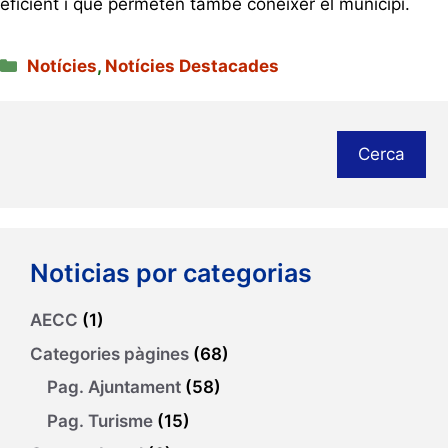
eficient i que permeten també conèixer el municipi.
Categories
Notícies
,
Notícies Destacades
Cerca
Noticias por categorias
AECC
(1)
Categories pàgines
(68)
Pag. Ajuntament
(58)
Pag. Turisme
(15)