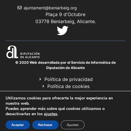
ajuntament@beniarbeig.org
Plaça 9 d'Octubre
03778 Beniarbeig, Alicante.
© 2020 Web desarrollada por el Servicio de Informática de
Diputación de Alicante
Política de privacidad
Política de cookies
Avís legal
Utilizamos cookies para ofrecerte la mejor experiencia en
Mapa web
nuestra web.
Puedes aprender más sobre qué cookies utilizamos o
desactivarlas en los
ajustes
.
Aceptar
Rechazar
Ajustes