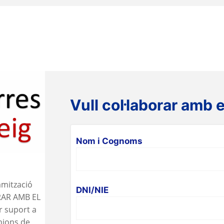
Vull col·laborar amb e
Nom i Cognoms
amització
DNI/NIE
ORAR AMB EL
 suport a
nions de