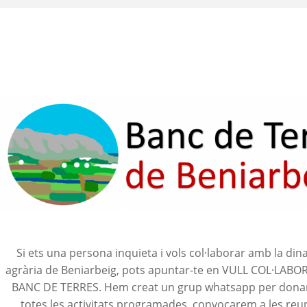
Si ets una persona inquieta i vols col·laborar amb la din
agrària de Beniarbeig, pots apuntar-te en VULL COL·LAB
BANC DE TERRES. Hem creat un grup whatsapp per donar
totes les activitats programades, convocarem a les reu