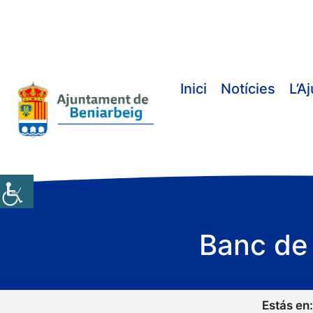
Vés
al
contingut
Inici
Notícies
L’A
Banc de 
Estás en