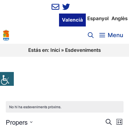
Vés
al
contingut
Espanyol
Anglès
Valencià
Menu
Estás en:
Inici
»
Esdeveniments
No hi ha esdeveniments pròxims.
Propers
N
N
C
L
e
a