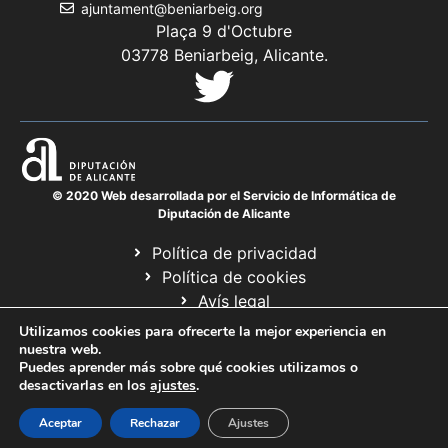
ajuntament@beniarbeig.org
Plaça 9 d'Octubre
03778 Beniarbeig, Alicante.
© 2020 Web desarrollada por el Servicio de Informática de
Diputación de Alicante
Política de privacidad
Política de cookies
Avís legal
Mapa web
Utilizamos cookies para ofrecerte la mejor experiencia en
nuestra web.
Puedes aprender más sobre qué cookies utilizamos o
desactivarlas en los
ajustes
.
Aceptar
Rechazar
Ajustes