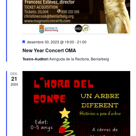
c
a
c
e
i
r
o
c
n
a
s
D
desembre 30, 2023 @ 19:00
-
21:00
E
d
e
New Year Concert OMA
s
s
'
t
d
Teatre-Auditori
Avinguda de la Rectoria, Beniarbeig
a
E
e
c
a
s
v
DES.
t
21
e
s
d
2023
n
e
i
v
m
e
e
n
n
t
i