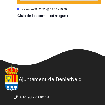
D
novembre 30, 2023 @ 18:00
-
19:00
e
Club de Lectura – «Arrugas»
s
t
a
c
a
t
s
Ajuntament de Beniarbeig
+34 965 76 60 18