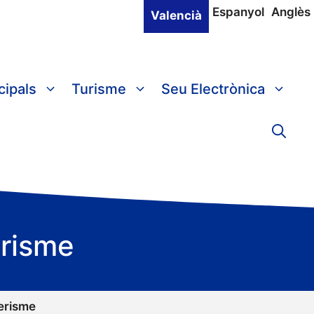
Espanyol
Anglès
Valencià
cipals
Turisme
Seu Electrònica
erisme
erisme