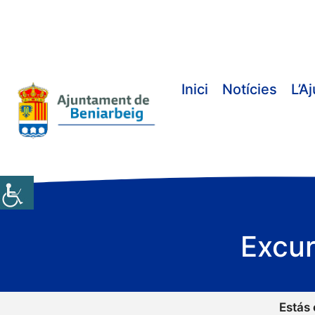
Vés
al
contingut
Inici
Notícies
L’A
Excur
Estás