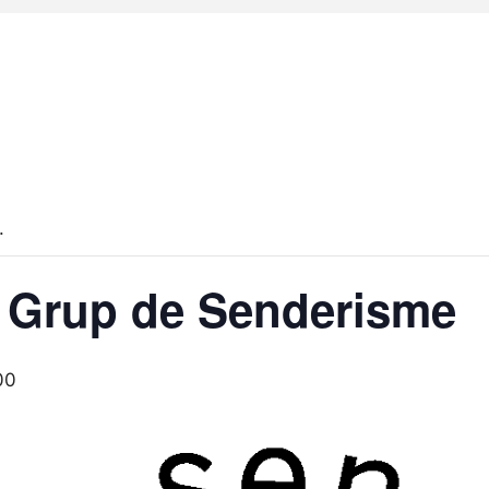
.
l Grup de Senderisme
00