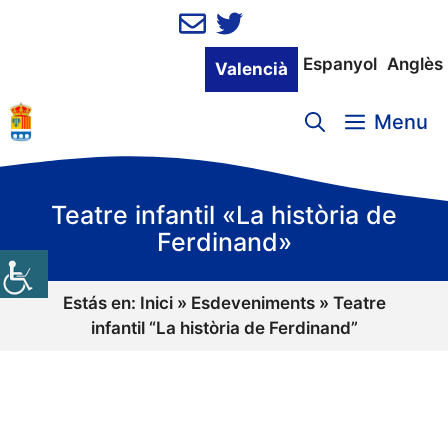
Vés
al
contingut
Espanyol
Anglès
Valencià
Menu
Teatre infantil «La història de
Ferdinand»
Estás en:
Inici
»
Esdeveniments
»
Teatre
infantil “La història de Ferdinand”