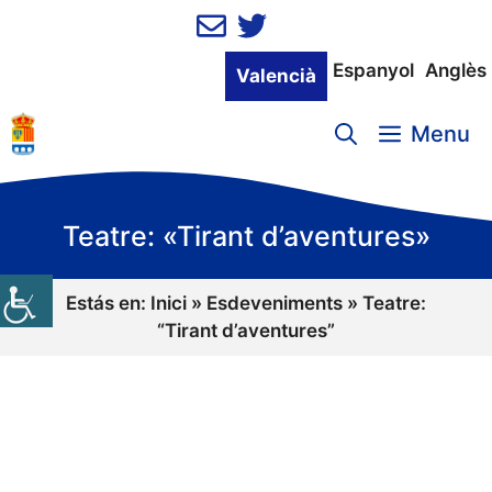
Vés
al
contingut
Espanyol
Anglès
Valencià
Menu
Teatre: «Tirant d’aventures»
Estás en:
Inici
»
Esdeveniments
»
Teatre:
“Tirant d’aventures”