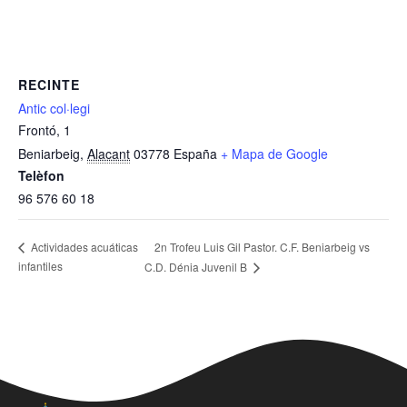
RECINTE
Antic col·legi
Frontó, 1
Beniarbeig
,
Alacant
03778
España
+ Mapa de Google
Telèfon
96 576 60 18
2n Trofeu Luis Gil Pastor. C.F. Beniarbeig vs
Actividades acuáticas
infantiles
C.D. Dénia Juvenil B