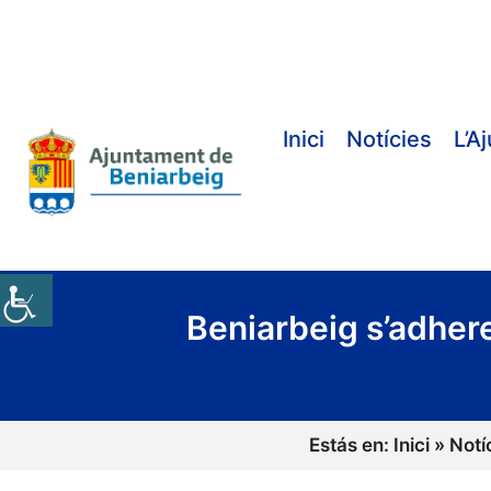
Vés
al
contingut
Inici
Notícies
L’A
Beniarbeig s’adhere
Estás en:
Inici
»
Notí