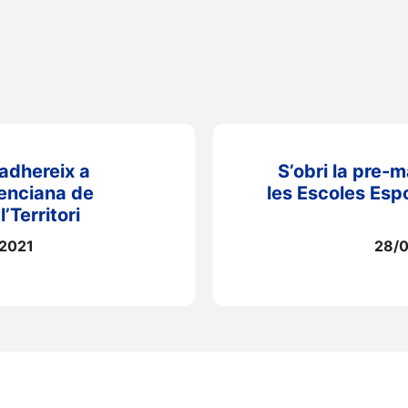
’adhereix a
S’obri la pre-m
lenciana de
les Escoles Esp
’Territori
2021
28/