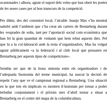
ocasionades i alhora, agrair el suport dels veïns que han obert les portes
de les seues cases per al bon transcurs de la competició.
P
er últim, des del consistori local, l’alcalde Juanjo Mas s’ha mostrat
satisfet amb l’ambient que s’ha creat als carrers de Beniarbeig durant
les vesprades de solta, tant per l’aportació social com econòmica
que
han fet
la gran quantitat de visitants que hem rebut aquests dies. Pe
que fa a la col·laboració amb la resta d’organitzadors, Mas ha volgut
agrair públicament «a la federació i al club local que pens
aren
e
Beniarbeig per aquests tipus de competicions».
Sembla ser que de la bona sintonia entre els organitzadors i de
l’adequada fisonomia del terme municipal, ha nascut la decisió de
repetir l’any que ve el campionat regional a Beniarbeig.
Una situaci
en la que tots els implicats es mostren il·lusionats
per tornar a poder
treballar conjuntament i el pròxim mes d’abril tornar a situar a
Beniarbeig en el centre del mapa de la columbicultura.