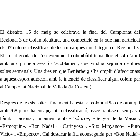
El dissabte 15 de maig se celebrava la final del Campionat del
Regional 3 de Col
u
mbicultura, una competició
en la que han participa
els 97 coloms classificats de les comarques que integren el Regional 3.
El tret d’eixida de l’esdeveniment columbòfil t
enia lloc
el 24 d’abri
amb una primera sessió d’acoblament, que vindria seguida de dues
soltes setmanals. Uns dies en que Beniarbeig s’ha omplit d’afeccionats
a aquest esport autòcton amb la intenció de classificar algun colom per
al Campionat Nacional de Vallada (la Costera).
Després de les sis soltes, finalment ha estat el colom «Pico de oro» qui
amb 768 punts ha encapçalat la classificació, assegurant-se el seu pas a
l’àmbit nacional, juntament amb «Exótico», «Senyor de la Masia»,
«Esmoquin», «Bon Nadal», «Carinyoso», «Sito Minyanco», «Puro
Vicio» i «Emperxe». Cal destacar la fita aconseguida per «Bon Nadal»