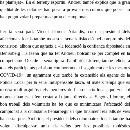
ha plantejat». En el terreny esportiu, Andreu també explica que la gran
qualitat de les colomes han posat a prova a uns coloms que potser no
han pogut volar i preparar-se prou el campionat.
Per la seua part, Vicent Llorenç Arlandis, com a president dels
afeccionats locals també mostra la seua satisfacció pel compromís del
consistori, alhora que agraeix a «la federació la confiança dipositada en
Beniarbeig i la faena que ha fet
Andreu
, bolcant-se per complet en l
competició». Des de la seua figura d’amfitrió, Llorenç també felicita a
tots els participants pel «bon comportament i seguiment de les mesures
COVID-19», un agraïment que també fa extensible
als a
gents de l
Policia Local
per la seua indispensable tasca
,
al mateix temps que e
mostra molt orgullós de
ls membres de l’associació local,
que
«en to
moment han estat fent costat a la junta directiva».
Segons Llorenç, e
bon treball dels voluntaris ha fet que es minimitzara l’afectació del
campionat a la ciutadania beniarbegina i que finalment els talls de vies
han estat poc. Amb tot, el president dels colombaires locals també ha
volgut disculpar-se amb els veïns per les possibles molèsties