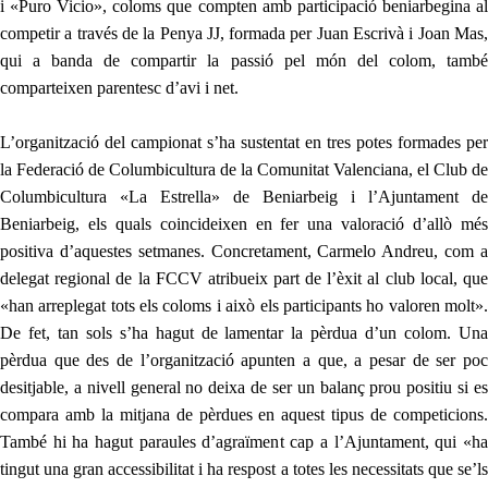
i «Puro Vicio», coloms que compten amb participació beniarbegina al
competir a través de la Penya JJ, formada per Juan Escrivà i Joan Mas,
qui a banda de compartir la passió pel món del colom, també
comparteixen parentesc d’avi i net.
L’organització del campionat s’ha sustentat en tres potes formades per
la Federació de Columbicultura de la Comunitat Valenciana, el Club de
Columbicultura «La Estrella» de Beniarbeig i l’Ajuntament de
Beniarbeig, els quals coincideixen en fer una valoració d’allò més
positiva d’aquestes setmanes. Concretament, Carmelo Andreu, com a
delegat regional de la FCCV atribueix part de l’èxit al club local, que
«han arreplegat tots els coloms i això els participants ho valoren molt».
De fet, tan sols s’ha hagut de lamentar la pèrdua d’un colom. Una
pèrdua que des de l’organització apunten a que, a pesar de ser poc
desitjable, a nivell general no deixa de ser un balanç prou positiu si es
compara amb la mitjana de pèrdues en aquest tipus de competicions.
També hi ha hagut paraules d’agraïment cap a l’Ajuntament, qui «ha
tingut una gran accessibilitat i ha respost a totes les necessitats que se’ls