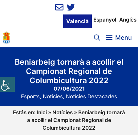
Vés
al
contingut
Espanyol
Anglès
Valencià
Menu
Beniarbeig tornarà a acollir el
Campionat Regional de
Columbicultura 2022
07/06/2021
Esports
,
Notícies
,
Notícies Destacades
Estás en:
Inici
»
Notícies
»
Beniarbeig tornarà
a acollir el Campionat Regional de
Columbicultura 2022