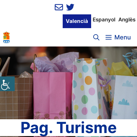
Vés
al
contingut
Espanyol
Anglès
Valencià
Menu
Pag. Turisme