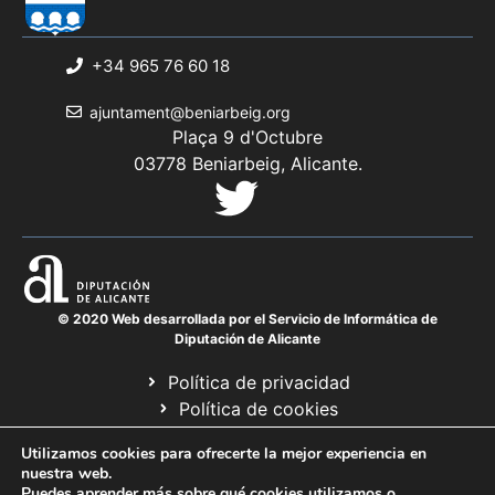
+34 965 76 60 18
ajuntament@beniarbeig.org
Plaça 9 d'Octubre
03778 Beniarbeig, Alicante.
© 2020 Web desarrollada por el Servicio de Informática de
Diputación de Alicante
Política de privacidad
Política de cookies
Avís legal
Utilizamos cookies para ofrecerte la mejor experiencia en
Mapa web
nuestra web.
Puedes aprender más sobre qué cookies utilizamos o