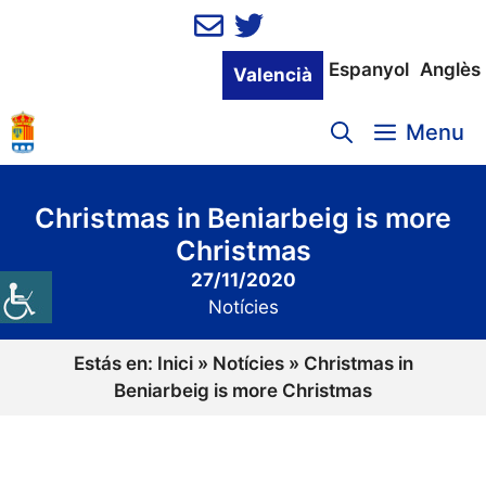
Vés
al
contingut
Espanyol
Anglès
Valencià
Menu
Christmas in Beniarbeig is more
Christmas
27/11/2020
Notícies
Estás en:
Inici
»
Notícies
»
Christmas in
Beniarbeig is more Christmas