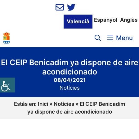
Vés
al
contingut
Espanyol
Anglès
Valencià
Menu
El CEIP Benicadim ya dispone de aire
acondicionado
08/04/2021
Notícies
Estás en:
Inici
»
Notícies
»
El CEIP Benicadim
ya dispone de aire acondicionado