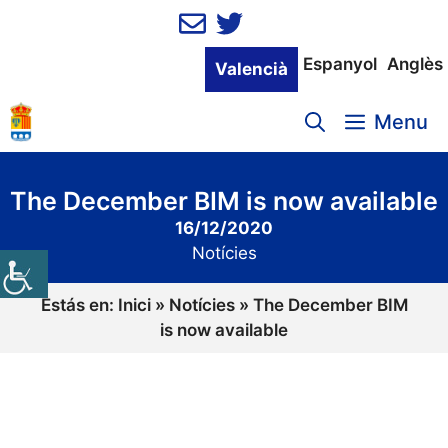
Vés
al
contingut
Espanyol
Anglès
Valencià
Menu
The December BIM is now available
16/12/2020
Notícies
Estás en:
Inici
»
Notícies
»
The December BIM
is now available