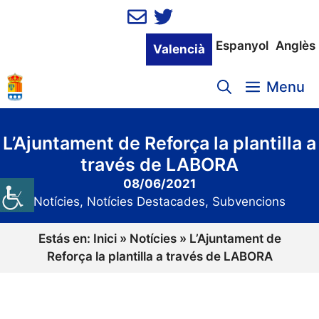
Vés
al
contingut
Espanyol
Anglès
Valencià
Menu
L’Ajuntament de Reforça la plantilla a
través de LABORA
08/06/2021
Notícies
,
Notícies Destacades
,
Subvencions
Estás en:
Inici
»
Notícies
»
L’Ajuntament de
Reforça la plantilla a través de LABORA