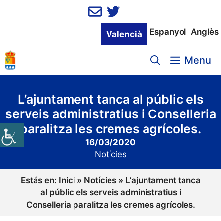
Vés
al
contingut
Espanyol
Anglès
Valencià
Menu
L’ajuntament tanca al públic els
serveis administratius i Conselleria
paralitza les cremes agrícoles.
16/03/2020
Notícies
Estás en:
Inici
»
Notícies
»
L’ajuntament tanca
al públic els serveis administratius i
Conselleria paralitza les cremes agrícoles.