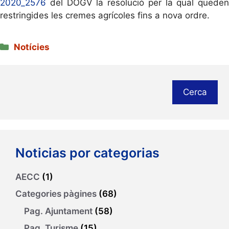
2020_2576
del DOGV la resolució per la qual queden
restringides les cremes agrícoles fins a nova ordre.
Categories
Notícies
Cerca
Noticias por categorias
AECC
(1)
Categories pàgines
(68)
Pag. Ajuntament
(58)
Pag. Turisme
(15)