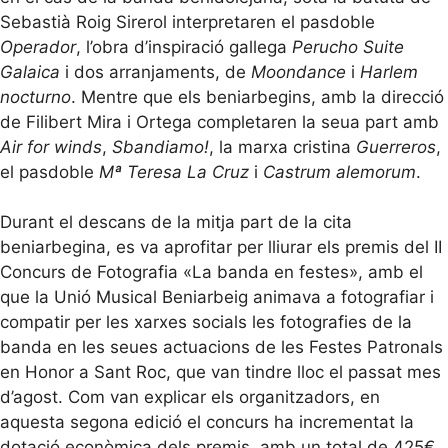
Sebastià Roig Sirerol interpretaren el pasdoble
Operador
, l’obra d’inspiració gallega
Perucho Suite
Galaica
i dos arranjaments, de
Moondance
i
Harlem
nocturno
. Mentre que els beniarbegins, amb la direcció
de Filibert Mira i Ortega completaren la seua part amb
Air for winds
,
Sbandiamo!
, la marxa cristina
Guerreros
,
el pasdoble
Mª Teresa La Cruz
i
Castrum alemorum
.
Durant el descans de la mitja part de la cita
beniarbegina, es va aprofitar per lliurar els premis del II
Concurs de Fotografia «La banda en festes», amb el
que la Unió Musical Beniarbeig animava a fotografiar i
compatir per les xarxes socials les fotografies de la
banda en les seues actuacions de les Festes Patronals
en Honor a Sant Roc, que van tindre lloc el passat mes
d’agost. Com van explicar els organitzadors, en
aquesta segona edició el concurs ha incrementat la
dotació econòmica dels premis, amb un total de 425€