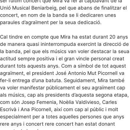
ser l’últim concert que Mira va fer al capdavant de la
Unió Musical Beniarbeig, pel que abans de finalitzar el
concert, en nom de la banda se li dedicaren unes
paraules d’agraïment per la seua dedicació.
Cal tindre en compte que Mira ha estat durant 20 anys
de manera quasi ininterrompuda exercint la direcció de
la banda, pel que els músics van voler destacar la seua
actitud sempre positiva i el gran vincle personal creat
durant tots aquests anys. Com a símbol de tot aquest
agraïment, el president José Antonio Mut Picornell va
fer-li entrega d’una batuta. Seguidament, Mira també
va voler manifestar públicament el seu agraïment cap
als músics, cap als presidents d’aquesta segona etapa,
com són Josep Femenia, Noèlia Valdivieso, Carles
Escrivà i Ana Picornell, així com cap al públic i molt
especialment per a totes aquelles persones que anys
rere anys i concert rere concert han estat donant