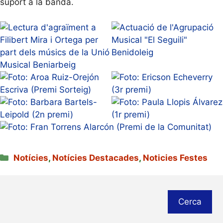
suport a la banda.
Categories
Notícies
,
Notícies Destacades
,
Noticies Festes
Cerca