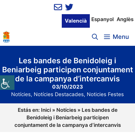
Vés
al
contingut
Espanyol
Anglès
Valencià
Menu
Les bandes de Benidoleig i
Beniarbeig participen conjuntament
de la campanya d’intercanvis
03/10/2023
Notícies
,
Notícies Destacades
,
Noticies Festes
Estás en:
Inici
»
Notícies
»
Les bandes de
Benidoleig i Beniarbeig participen
conjuntament de la campanya d’intercanvis