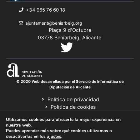
+34 965 76 60 18
ajuntament@beniarbeig.org
Plaça 9 d'Octubre
03778 Beniarbeig, Alicante.
© 2020 Web desarrollada por el Servicio de Informática de
Diputación de Alicante
Política de privacidad
Política de cookies
Avís legal
Utilizamos cookies para ofrecerte la mejor experiencia en
Mapa web
nuestra web.
Puedes aprender más sobre qué cookies utilizamos o
desactivarlas en los
ajustes
.