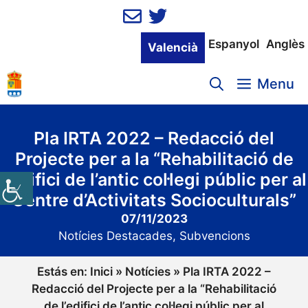
Vés
al
contingut
Espanyol
Anglès
Valencià
Menu
Pla IRTA 2022 – Redacció del
Projecte per a la “Rehabilitació de
l’edifici de l’antic col·legi públic per al
Centre d’Activitats Socioculturals”
07/11/2023
Notícies Destacades
,
Subvencions
Estás en:
Inici
»
Notícies
»
Pla IRTA 2022 –
Redacció del Projecte per a la “Rehabilitació
de l’edifici de l’antic col·legi públic per al