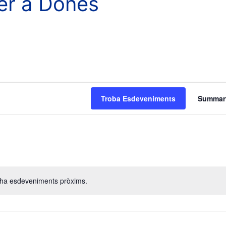
er a Dones
Troba Esdeveniments
Summar
a
v
e
g
a
c
 ha esdeveniments pròxims.
A
i
v
í
ó
s