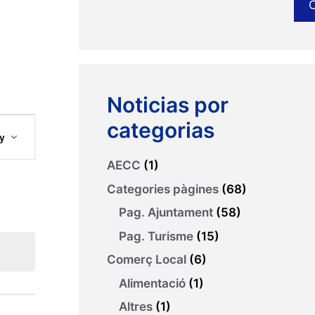
Noticias por
N
categorias
y
AECC
(1)
Categories pàgines
(68)
Pag. Ajuntament
(58)
Pag. Turisme
(15)
Comerç Local
(6)
Alimentació
(1)
Altres
(1)