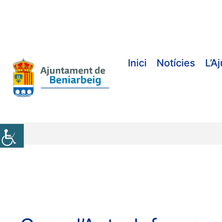
Vés
al
contingut
Inici
Notícies
L’A