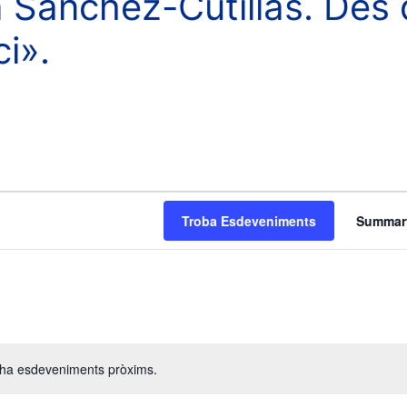
a Sánchez-Cutillas. Des
ci».
Troba Esdeveniments
Summar
a
v
e
g
a
c
 ha esdeveniments pròxims.
A
i
v