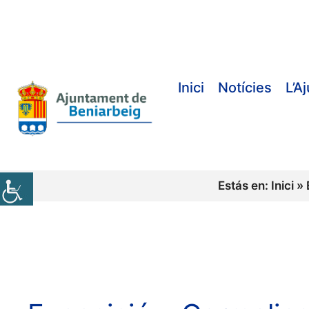
Vés
al
contingut
Inici
Notícies
L’A
Estás en:
Inici
»