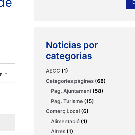
 de
Noticias por
categorias
N
AECC
(1)
y
Categories pàgines
(68)
Pag. Ajuntament
(58)
Pag. Turisme
(15)
Comerç Local
(6)
Alimentació
(1)
Altres
(1)