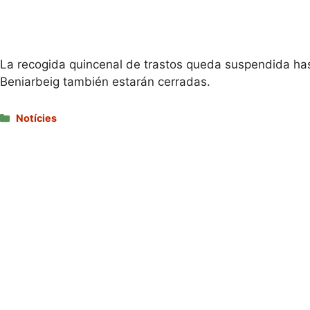
La recogida quincenal de trastos queda suspendida has
Beniarbeig también estarán cerradas.
Categories
Notícies