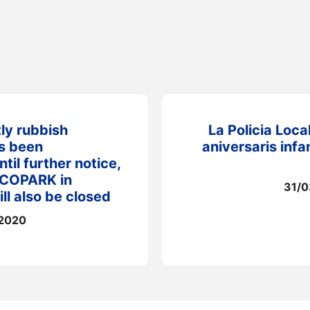
tly rubbish
La Policia Local
as been
aniversaris infan
il further notice,
ECOPARK in
31/0
ll also be closed
2020