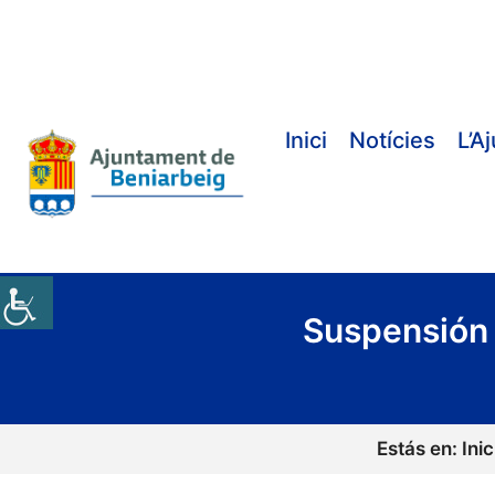
Vés
al
contingut
Inici
Notícies
L’A
Suspensión 
Estás en:
Inic