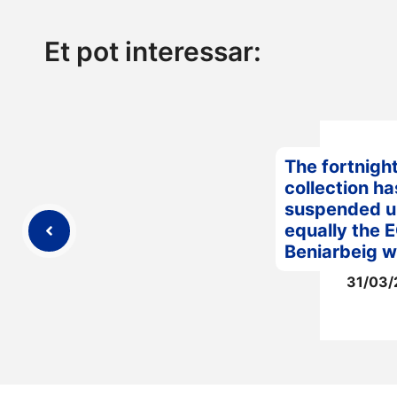
Et pot interessar:
The fortnigh
collection h
suspended unt
equally the 
Beniarbeig wi
31/03/