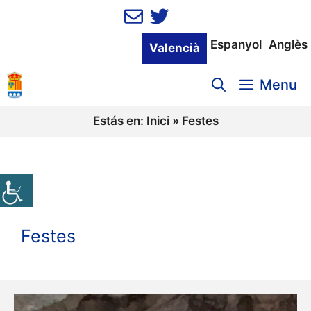
Vés
al
contingut
Espanyol
Anglès
Valencià
Menu
Estás en:
Inici
»
Festes
Festes