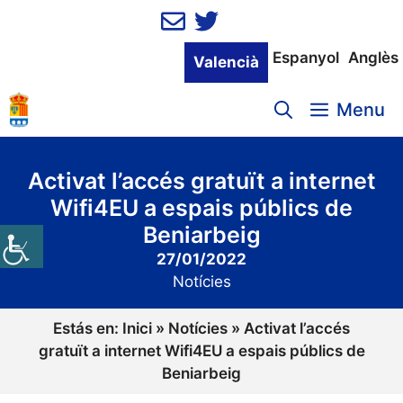
Vés
al
contingut
Espanyol
Anglès
Valencià
Menu
Activat l’accés gratuït a internet
Wifi4EU a espais públics de
Beniarbeig
27/01/2022
Notícies
Estás en:
Inici
»
Notícies
»
Activat l’accés
gratuït a internet Wifi4EU a espais públics de
Beniarbeig