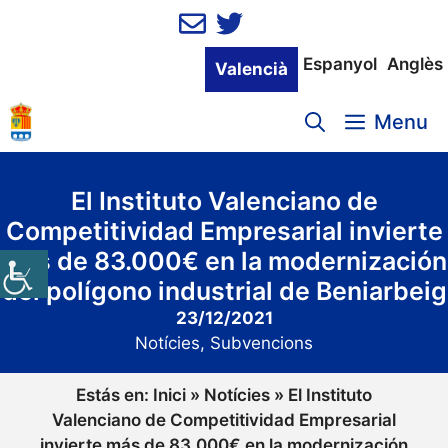
Vés
al
contingut
Espanyol
Anglès
Valencià
Menu
El Instituto Valenciano de
Competitividad Empresarial invierte
más de 83.000€ en la modernización
del polígono industrial de Beniarbeig
23/12/2021
Notícies
,
Subvencions
Estás en:
Inici
»
Notícies
»
El Instituto
Valenciano de Competitividad Empresarial
invierte más de 83.000€ en la modernización