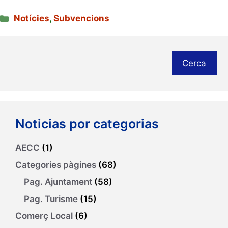
Categories
Notícies
,
Subvencions
Cerca
Noticias por categorias
AECC
(1)
Categories pàgines
(68)
Pag. Ajuntament
(58)
Pag. Turisme
(15)
Comerç Local
(6)