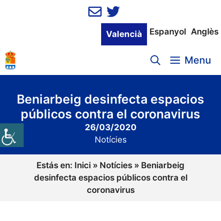
Vés
al
contingut
Espanyol
Anglès
Valencià
Menu
Beniarbeig desinfecta espacios
públicos contra el coronavirus
26/03/2020
Notícies
Estás en:
Inici
»
Notícies
»
Beniarbeig
desinfecta espacios públicos contra el
coronavirus