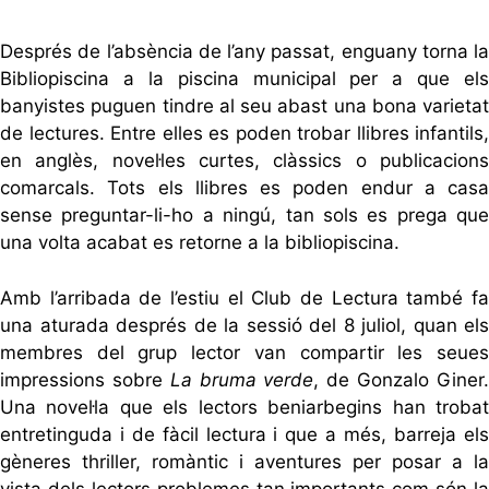
Després de l’absència de l’any passat, enguany torna la
Bibliopiscina a la piscina municipal per a que els
banyistes puguen tindre al seu abast una bona varietat
de lectures. Entre elles es poden trobar llibres infantils,
en anglès, novel·les curtes, clàssics o publicacions
comarcals. Tots els llibres es poden endur a casa
sense preguntar-li-ho a ningú, tan sols es prega que
una volta acabat es retorne a la bibliopiscina.
Amb l’arribada de l’estiu el Club de Lectura també fa
una aturada després de la sessió del 8 juliol, quan els
membres del grup lector van compartir les seues
impressions sobre
La bruma verde
, de Gonzalo Giner
Una novel·la que els lectors beniarbegins han trobat
entretinguda i de fàcil lectura i que a més, barreja els
gèneres thriller, romàntic i aventures per posar a la
vista dels lectors problemes tan importants com són la