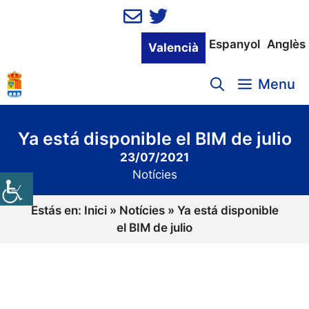
Vés
al
contingut
Espanyol
Anglès
Valencià
Menu
Ya está disponible el BIM de julio
23/07/2021
Notícies
Estás en:
Inici
»
Notícies
»
Ya está disponible
el BIM de julio