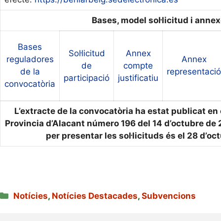
Bases, model sol·licitud i annex
Bases
Sol·licitud
Annex
reguladores
Annex
de
compte
de la
representació
participació
justificatiu
convocatòria
L’extracte de la convocatòria ha estat publicat en el
Provincia d’Alacant número 196 del 14 d’octubre de 2
per presentar les sol·licituds és el 28 d’o
Categories
Notícies
,
Notícies Destacades
,
Subvencions