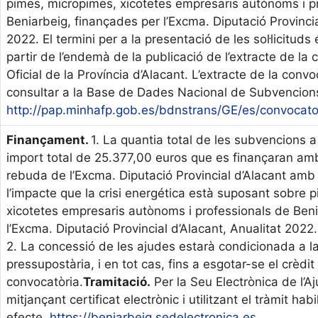
pimes, micropimes, xicotetes empresaris autònoms i p
Beniarbeig, finançades per l’Excma. Diputació Provincia
2022. El termini per a la presentació de les sol·licituds
partir de l’endemà de la publicació de l’extracte de la c
Oficial de la Província d’Alacant. L’extracte de la conv
consultar a la Base de Dades Nacional de Subvencion
http://pap.minhafp.gob.es/bdnstrans/GE/es/convocato
Finançament.
1. La quantia total de les subvencions 
import total de 25.377,00 euros que es finançaran amb
rebuda de l’Excma. Diputació Provincial d’Alacant amb
l’impacte que la crisi energética està suposant sobre 
xicotetes empresaris autònoms i professionals de Beni
l’Excma. Diputació Provincial d’Alacant, Anualitat 2022.
2. La concessió de les ajudes estarà condicionada a la 
pressupostària, i en tot cas, fins a esgotar-se el crèdit
convocatòria.
Tramitació.
Per la Seu Electrònica de l’
mitjançant certificat electrònic i utilitzant el tràmit hab
efecte.
https://beniarbeig.sedelectronica.es