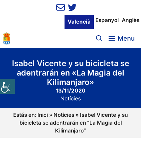
Vés
al
contingut
Espanyol
Anglès
Valencià
Menu
Isabel Vicente y su bicicleta se
adentrarán en «La Magia del
Kilimanjaro»
13/11/2020
Notícies
Estás en:
Inici
»
Notícies
»
Isabel Vicente y su
bicicleta se adentrarán en “La Magia del
Kilimanjaro”