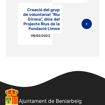
Creació del grup
de voluntariat “Riu
Girona”, dins del
Projecte Rius de la
Fundació Limne
06/02/2023
Ajuntament de Beniarbeig