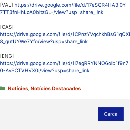
[VAL]
https://drive.google.com/file/d/17eSQR4HA3l0Y-
7TT3fnHhLoA0bItzGL-/view?usp=share_link
[CAS]
https://drive.google.com/file/d/1CPnzYVqchkhBsG1qQXI
8_gutUYWe7Yfo/view?usp=share_link
[ENG]
https://drive.google.com/file/d/1i7egRRYNNO6oIb1f9n7
0-AvSCTVHVX0i/view?usp=share_link
Categories
Notícies
,
Notícies Destacades
Cerca