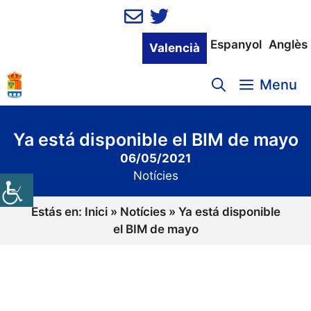
Vés
al
contingut
Espanyol
Anglès
Valencià
Menu
Ya está disponible el BIM de mayo
06/05/2021
Notícies
Estás en:
Inici
»
Notícies
»
Ya está disponible
el BIM de mayo