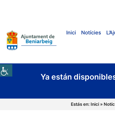
Vés
al
contingut
Inici
Notícies
L’A
Ya están disponible
Estás en:
Inici
»
Notíc