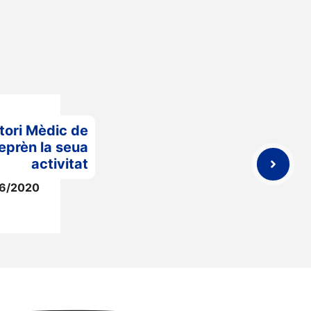
tori Mèdic de
eprèn la seua
activitat
6/2020