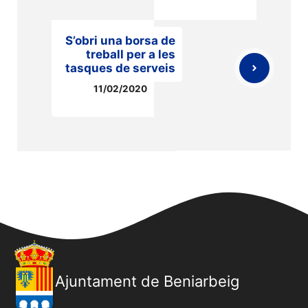
S’obri una borsa de
treball per a les
tasques de serveis
11/02/2020
Ajuntament de Beniarbeig