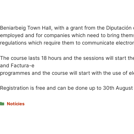
Beniarbeig Town Hall, with a grant from the Diputación d
employed and for companies which need to bring thems
regulations which require them to communicate electroni
The course lasts 18 hours and the sessions will start th
and Factura-e
programmes and the course will start with the use of el
Registration is free and can be done up to 30th August
Categories
Notícies