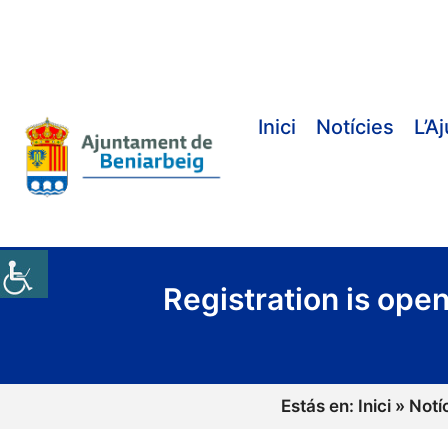
Vés
al
contingut
Inici
Notícies
L’A
Registration is open
Estás en:
Inici
»
Notí