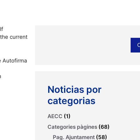
lf
the current
e Autofirma
m
Noticias por
categorias
AECC
(1)
Categories pàgines
(68)
Pag. Ajuntament
(58)