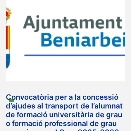
Projecte d’implantació de la
recollida separada de
bioresidus
28/11/2023
L’objectiu principal és la implementació de
recollides de residus separades,
específicament per a la fracció orgànica. Això
implica l’adquisició de 20 contenidors de 700
litres equipats amb panys automàtics i …
Read
more
Convocatòria per a la concessió
Categories
Categories pàgines
,
Pag. Ajuntament
d’ajudes al transport de l’alumnat
de formació universitària de grau
o formació professional de grau