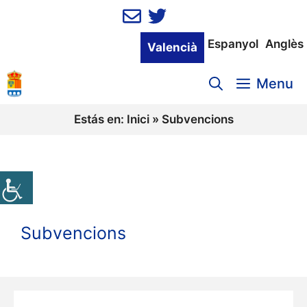
Vés
al
contingut
Espanyol
Anglès
Valencià
Menu
Estás en:
Inici
»
Subvencions
Subvencions