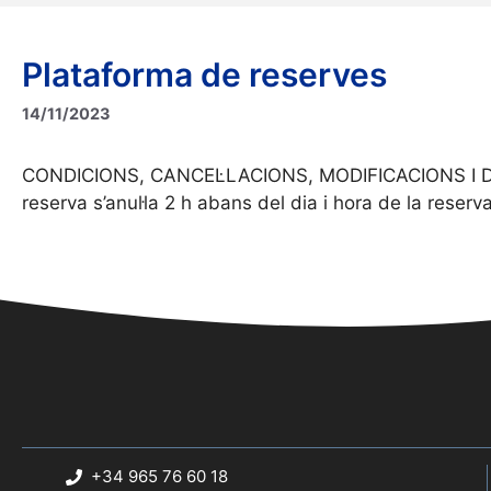
Plataforma de reserves
14/11/2023
CONDICIONS, CANCEL·LACIONS, MODIFICACIONS I DEVO
Pàgina
Pàgina
Pàgina
Pàgina
Pàgina
←
anterior
1
…
3
4
5
6
Següent
→
reserva s’anul·la 2 h abans del dia i hora de la reserv
Categories
Categories pàgines
,
Pag. Ajuntament
Política de privacitat
07/11/2023
+34 965 76 60 18
1. INFORMACIÓN PARA EL USUARIO El Excmo. Ayuntam