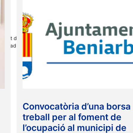
nt d’Ús de les Instal·lacions Esportives Municipals – 
uladora de la Taxa per la utilització …
Read more
Convocatòria d’una borsa
treball per al foment de
l’ocupació al municipi de