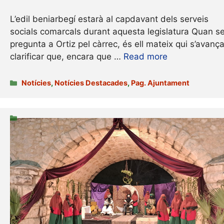
L’edil beniarbegí estarà al capdavant dels serveis
Pla Conviure 2023
socials comarcals durant aquesta legislatura Quan se 
pregunta a Ortiz pel càrrec, és ell mateix qui s’avanç
19/12/2023
clarificar que, encara que …
Read more
La intervenció consisteix en la Rehabilitació de les 
Categories
Notícies
,
Notícies Destacades
,
Pag. Ajuntament
entorn construït i consistirà en la reforma exterior i i
Categories
Categories pàgines
,
Pag. Ajuntament
Projecte d’implantació de la 
28/11/2023
L’objectiu principal és la implementació de recollides