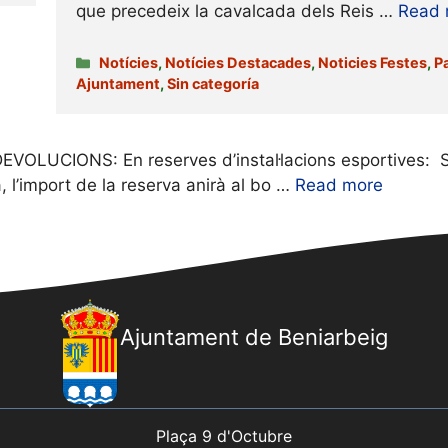
que precedeix la cavalcada dels Reis …
Read 
Categories
Notícies
,
Notícies Destacades
,
Noticies Festes
,
P
Ajuntament
,
Sin categoría
LUCIONS: En reserves d’instal·lacions esportives: Si
a, l’import de la reserva anirà al bo …
Read more
Ajuntament de Beniarbeig
Plaça 9 d'Octubre
iento de Beniarbeig, como Responsable del Tratamien