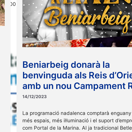
s de 700 litres equipats amb panys automàtics i …
Read 
Beniarbeig donarà la
benvinguda als Reis d’Ori
amb un nou Campament R
14/12/2023
La programació nadalenca comptarà enguan
més espais, més il·luminació i el suport d’emp
com Portal de la Marina. Al ja tradicional Be