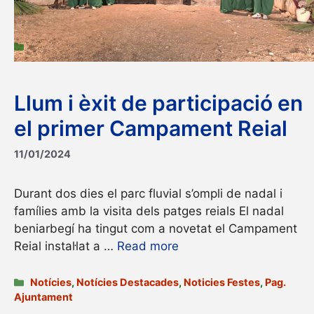
orgànica. Això implica l’adquisició de 20 contenidor
Categories
Categories pàgines
,
Pag. Ajuntament
Llum i èxit de participació en
el primer Campament Reial
11/01/2024
Durant dos dies el parc fluvial s’ompli de nadal i
famílies amb la visita dels patges reials El nadal
beniarbegí ha tingut com a novetat el Campament
Reial instal·lat a …
Read more
Categories
Notícies
,
Notícies Destacades
,
Noticies Festes
,
Pag.
Ajuntament