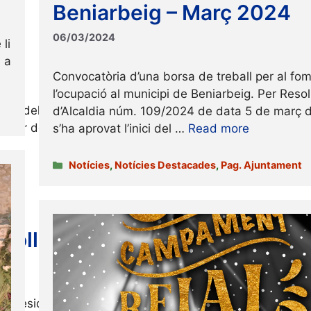
Beniarbeig – Març 2024
06/03/2024
li
a a
Convocatòria d’una borsa de treball per al fo
l’ocupació al municipi de Beniarbeig. Per Reso
cases del mestres com a Centre Social i l’adequació del s
d’Alcaldia núm. 109/2024 de data 5 de març 
nterior de …
Read more
s’ha aprovat l’inici del …
Read more
Categories
Notícies
,
Notícies Destacades
,
Pag. Ajuntament
recollida separada de bioresidus
 de residus separades, específicament per a la fracció