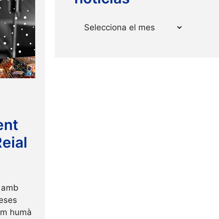
more
Arxius
ent
eial
y amb
reses
tlem humà